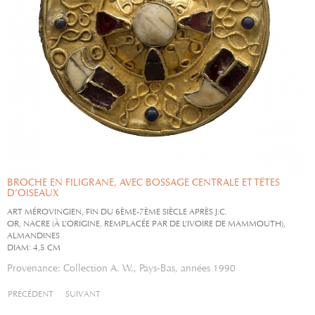
BROCHE EN FILIGRANE, AVEC BOSSAGE CENTRALE ET TÊTES
D’OISEAUX
ART MÉROVINGIEN, FIN DU 6ÈME-7ÈME SIÈCLE APRÈS J.C.
OR, NACRE (À L’ORIGINE, REMPLACÉE PAR DE L’IVOIRE DE MAMMOUTH),
ALMANDINES
DIAM: 4,5 CM
Provenance: Collection A. W., Pays-Bas, années 1990
PRÉCÉDENT
SUIVANT